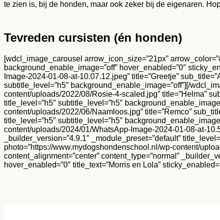
te zien is, bij de honden, maar ook zeker bij de eigenaren. H
Tevreden cursisten (én honden)
[wdcl_image_carousel arrow_icon_size=”21px” arrow_color=
background_enable_image=”off” hover_enabled=”0″ sticky_e
Image-2024-01-08-at-10.07.12.jpeg” title=”Greetje” sub_title=
subtitle_level=”h5″ background_enable_image=”off”][/wdcl_
content/uploads/2022/08/Rosie-4-scaled.jpg” title=”Helma” su
title_level=”h5″ subtitle_level=”h5″ background_enable_ima
content/uploads/2022/06/Naamloos.jpg” title=”Remco” sub_tit
title_level=”h5″ subtitle_level=”h5″ background_enable_ima
content/uploads/2024/01/WhatsApp-Image-2024-01-08-at-10.58
_builder_version=”4.9.1″ _module_preset=”default” title_lev
photo=”https://www.mydogshondenschool.nl/wp-content/upload
content_alignment=”center” content_type=”normal” _builder_ve
hover_enabled=”0″ title_text=”Morris en Lola” sticky_enabled