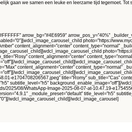
opelijk gaan we samen een leuke en leerzame tijd tegemoet. Tot
”#FFFFFF” arrow_bg=”#4E6959″ arrow_pos_y=”40%” _builder_ve
nabled=”0″][wdcl_image_carousel_child photo=”https://www.m
”Amber” content_alignment=”center” content_type=”normal” _buil
image_carousel_child][wdcl_image_carousel_child photo=”http
b_title=”Rosy” content_alignment=”center” content_type=”normal
ge=”off”][/wdcl_image_carousel_child][wdcl_image_carousel_ch
le=”Max” content_alignment=”center” content_type=”normal” _bu
ge=”off”][/wdcl_image_carousel_child][wdcl_image_carousel_ch
.01-e1704708206567.jpeg” title=”Romy” sub_title=”Cas” conte
el=”h5″ subtitle_level=”h5″ background_enable_image=”off”][/w
s/2025/08/WhatsApp-Image-2025-08-07-at-10.47.19-e1754556989
rsion=”4.9.1″ _module_preset=”default” title_level=”h5″ subti
=”0″][/wdcl_image_carousel_child][/wdcl_image_carousel]