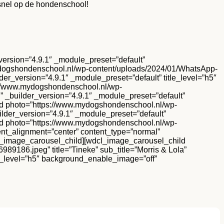
 snel op de hondenschool!
rsion=”4.9.1″ _module_preset=”default”
ydogshondenschool.nl/wp-content/uploads/2024/01/WhatsApp-
der_version=”4.9.1″ _module_preset=”default” title_level=”h5″
s://www.mydogshondenschool.nl/wp-
” _builder_version=”4.9.1″ _module_preset=”default”
ild photo=”https://www.mydogshondenschool.nl/wp-
ilder_version=”4.9.1″ _module_preset=”default”
ild photo=”https://www.mydogshondenschool.nl/wp-
nt_alignment=”center” content_type=”normal”
dcl_image_carousel_child][wdcl_image_carousel_child
186.jpeg” title=”Tineke” sub_title=”Morris & Lola”
tle_level=”h5″ background_enable_image=”off”