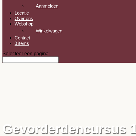
Aanmelden
Locatie
Over ons
Webshop
Winkelwagen
Contact
0 items
Selecteer een pagina
Gevorderdencursus 